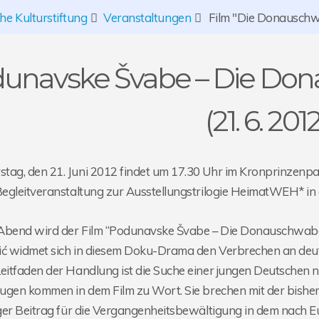
e Kulturstiftung
Veranstaltungen
Film "Die Donauschw
unavske Švabe – Die Don
(21. 6. 2012
ag, den 21. Juni 2012 findet um 17.30 Uhr im Kronprinzenpalai
Begleitveranstaltung zur Ausstellungstrilogie HeimatWEH* in 
Abend wird der Film “Podunavske Švabe – Die Donauschwaben”
ić widmet sich in diesem Doku-Drama den Verbrechen an deut
eitfaden der Handlung ist die Suche einer jungen Deutschen 
eugen kommen in dem Film zu Wort. Sie brechen mit der bisheri
iger Beitrag für die Vergangenheitsbewältigung in dem nach 