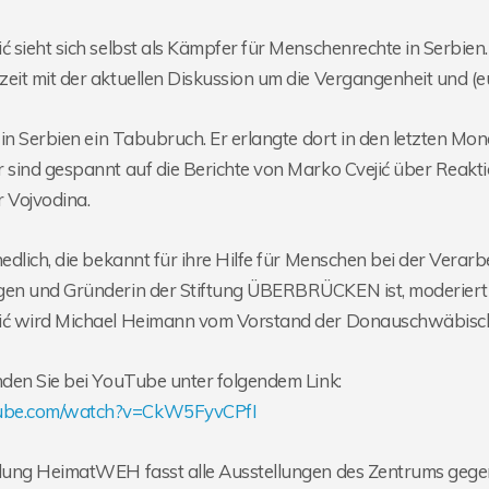
ć sieht sich selbst als Kämpfer für Menschenrechte in Serbien
eit mit der aktuellen Diskussion um die Vergangenheit und (e
t in Serbien ein Tabubruch. Er erlangte dort in den letzten M
 sind gespannt auf die Berichte von Marko Cvejić über Reakt
 Vojvodina.
hedlich, die bekannt für ihre Hilfe für Menschen bei der Verar
gen und Gründerin der Stiftung ÜBERBRÜCKEN ist, moderiert 
ić wird Michael Heimann vom Vorstand der Donauschwäbische
nden Sie bei YouTube unter folgendem Link:
be.com/watch?v=CkW5FyvCPfI
llung HeimatWEH fasst alle Ausstellungen des Zentrums gege