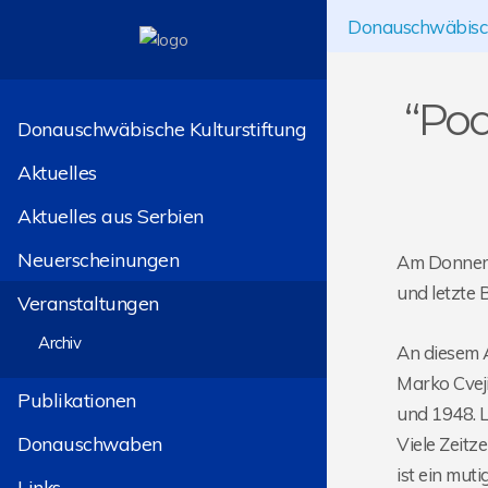
Donauschwäbisch
“Pod
Donauschwäbische Kulturstiftung
Aktuelles
Aktuelles aus Serbien
Neuerscheinungen
Am Donnerst
und letzte 
Veranstaltungen
Archiv
An diesem 
Marko Cvej
Publikationen
und 1948. L
Donauschwaben
Viele Zeitz
ist ein mut
Links