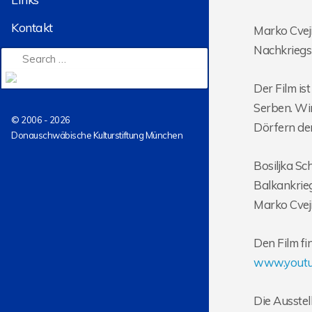
Kontakt
Marko Cveji
Nachkriegsz
Der Film is
Serben. Wir
© 2006 - 2026
Dörfern der
Donauschwäbische Kulturstiftung München
Bosiljka Sc
Balkankrie
Marko Cvej
Den Film fi
www.youtu
Die Ausste