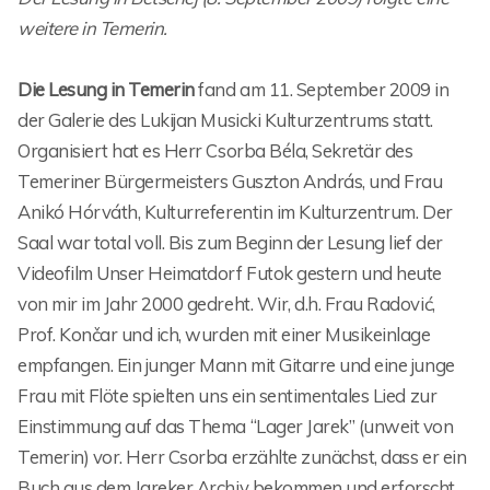
weitere in Temerin.
Die Lesung in Temerin
fand am 11. September 2009 in
der Galerie des Lukijan Musicki Kulturzentrums statt.
Organisiert hat es Herr Csorba Béla, Sekretär des
Temeriner Bürgermeisters Guszton András, und Frau
Anikó Hórváth, Kulturreferentin im Kulturzentrum. Der
Saal war total voll. Bis zum Beginn der Lesung lief der
Videofilm Unser Heimatdorf Futok gestern und heute
von mir im Jahr 2000 gedreht. Wir, d.h. Frau Radović,
Prof. Končar und ich, wurden mit einer Musikeinlage
empfangen. Ein junger Mann mit Gitarre und eine junge
Frau mit Flöte spielten uns ein sentimentales Lied zur
Einstimmung auf das Thema “Lager Jarek” (unweit von
Temerin) vor. Herr Csorba erzählte zunächst, dass er ein
Buch aus dem Jareker Archiv bekommen und erforscht